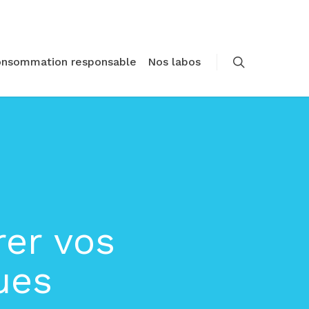
onsommation responsable
Nos labos
rer vos
ues