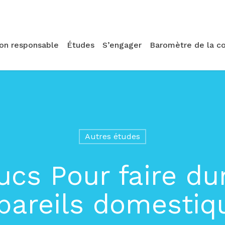
ion responsable
Études
S’engager
Baromètre de la c
Autres études
ucs Pour faire du
pareils domestiq