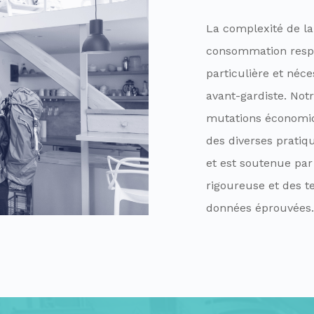
La complexité de l
consommation resp
particulière et néc
avant-gardiste.
Notr
mutations économiqu
des diverses prati
et est soutenue pa
rigoureuse et des t
données éprouvées