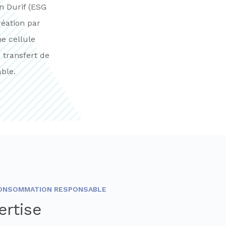
n Durif (ESG
réation par
ne cellule
 transfert de
ble.
CONSOMMATION RESPONSABLE
ertise